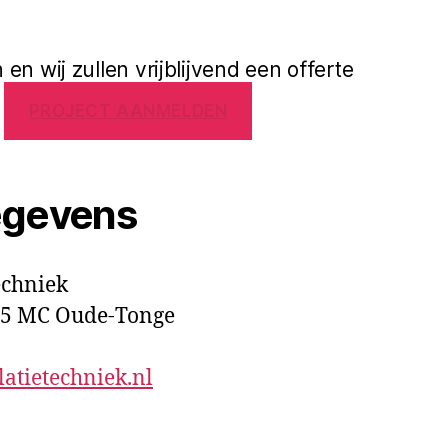
en wij zullen vrijblijvend een offerte
.
PROJECT AANMELDEN
egevens
echniek
55 MC Oude-Tonge
atietechniek.nl