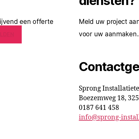
diensten?
lijvend een offerte
Meld uw project aan 
voor uw aanmaken
LDEN
Contactg
Sprong Installatiet
Boezemweg 18, 32
0187 641 458
info@sprong-install